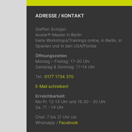
ADRESSE / KONTAKT
Steffen Schojan
Avatar®-Master in Berlin
biete Workshops/Trainings online, in Berlin, in
Spanien und in den USA/Florida
Öffnungszeiten
Montag – Freitag: 17–20 Uhr
Samstag & Sonntag: 11–14 Uhr
Tel.:
0177 1734 370
E-Mail schreiben!
Erreichbarkeit:
Mo-Fr. 12-13 Uhr und 16.30 - 20 Uhr
Sa. 11 - 14 Uhr
Chat: 7 bis 21 Uhr via
Whatsapp /
Facebook