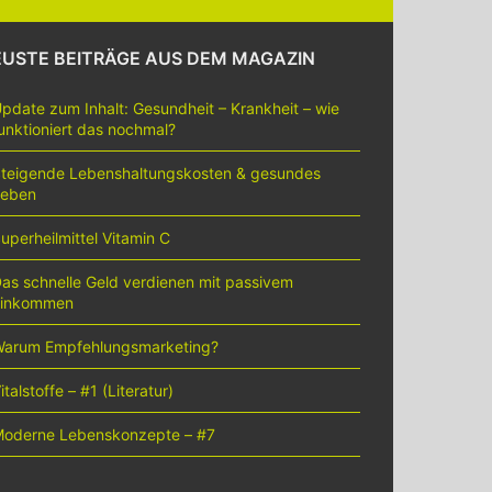
USTE BEITRÄGE AUS DEM MAGAZIN
pdate zum Inhalt: Gesundheit – Krankheit – wie
unktioniert das nochmal?
teigende Lebenshaltungskosten & gesundes
Leben
uperheilmittel Vitamin C
as schnelle Geld verdienen mit passivem
Einkommen
arum Empfehlungsmarketing?
italstoffe – #1 (Literatur)
oderne Lebenskonzepte – #7