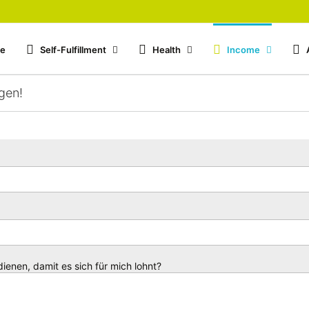
de
Self-Fulfillment
Health
Income
gen!
dienen, damit es sich für mich lohnt?