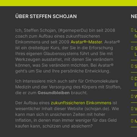
ÜBER STEFFEN SCHOJAN
NE
Ich, Steffen Schojan, (#gerneperDu) bin seit 2008
U
coach zum Aufbau eines zukunftssicheren
f
Einkommens und seit 2009
Avatar®–Master
. Avatar®
ist ein dreiteiliger Kurs, der Sie in die Erforschung
S
Ihres eigenen Glaubenssystems führt und Sie mit
Werkzeugen ausstattet, mit denen Sie verändern
können, was Sie verändern möchten. Bei Avatar®
S
geht’s um Sie und Ihre persönliche Entwicklung.
D
Ich interessiere mich auch sehr für Orthomolekulare
Medizin und der Versorgung des Körpers mit Stoffen,
die er zum
Gesundbleiben
braucht.
W
Der Aufbau eines
zukunftssicheren Einkommens
ist
wesentlicher Inhalt dieser Website (schojan.de). Wie
V
kann man sich in unsicheren Zeiten mit hoher
Inflation, in denen man immer weniger für das Geld
M
kaufen kann, schützen und absichern?