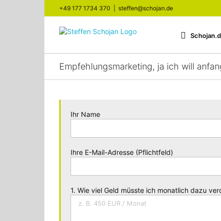
Zum
+49 177 1734 370
|
steffen@schojan.de
Inhalt
springen
Schojan.
Empfehlungsmarketing, ja ich will anfan
Ihr Name
Ihre E-Mail-Adresse (Pflichtfeld)
1. Wie viel Geld müsste ich monatlich dazu ver