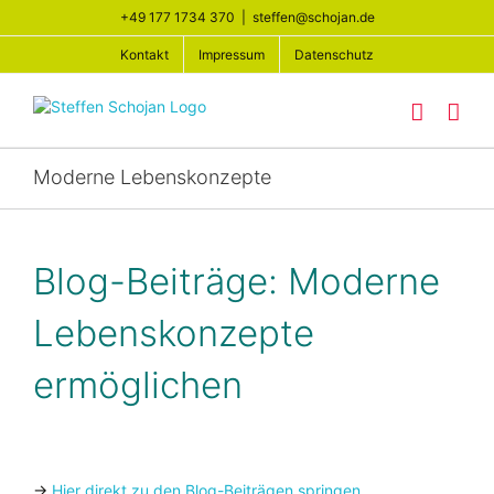
Zum
+49 177 1734 370
|
steffen@schojan.de
Inhalt
springen
Kontakt
Impressum
Datenschutz
Moderne Lebenskonzepte
Blog-Beiträge: Moderne
Lebenskonzepte
ermöglichen
→
Hier direkt zu den Blog-Beiträgen springen