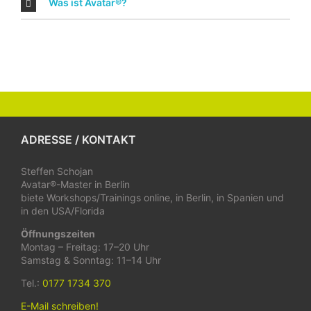
Was ist Avatar®?
ADRESSE / KONTAKT
Steffen Schojan
Avatar®-Master in Berlin
biete Workshops/Trainings online, in Berlin, in Spanien und
in den USA/Florida
Öffnungszeiten
Montag – Freitag: 17–20 Uhr
Samstag & Sonntag: 11–14 Uhr
Tel.:
0177 1734 370
E-Mail schreiben!