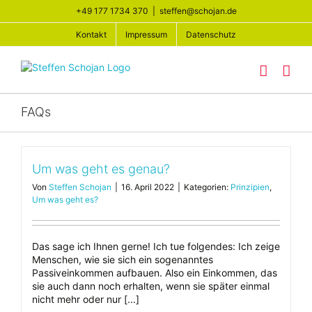
Zum
+49 177 1734 370
|
steffen@schojan.de
Inhalt
springen
Kontakt
Impressum
Datenschutz
FAQs
Um was geht es genau?
Von
Steffen Schojan
|
16. April 2022
|
Kategorien:
Prinzipien
,
Um was geht es?
Das sage ich Ihnen gerne! Ich tue folgendes: Ich zeige
Menschen, wie sie sich ein sogenanntes
Passiveinkommen aufbauen. Also ein Einkommen, das
sie auch dann noch erhalten, wenn sie später einmal
nicht mehr oder nur [...]